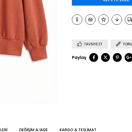
›
TAVSIYE ET
YORU
Paylaş
LERI
DEĞIŞIM & İADE
KARGO & TESLIMAT