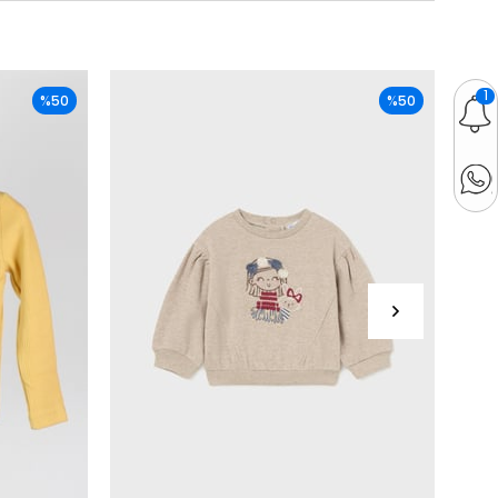
1
%50
%50