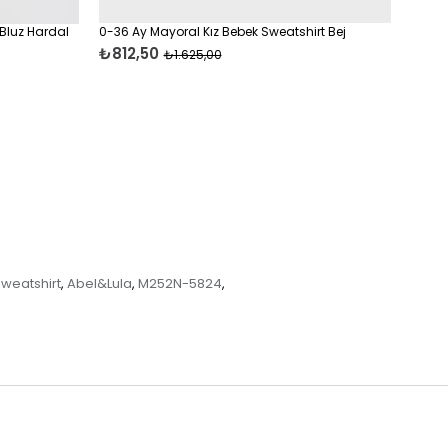
 Bluz Hardal
0-36 Ay Mayoral Kız Bebek Sweatshirt Bej
Mayor
₺812,50
₺612
₺1.625,00
weatshirt
Abel&Lula
M252N-5824
,
,
,