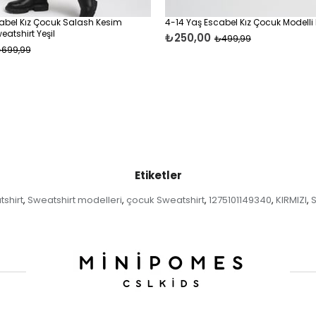
abel Kız Çocuk Salash Kesim
4-14 Yaş Escabel Kız Çocuk Modelli
atshirt Yeşil
₺250,00
₺499,99
699,99
Etiketler
shirt
Sweatshirt modelleri
çocuk Sweatshirt
1275101149340
KIRMIZI
S
,
,
,
,
,