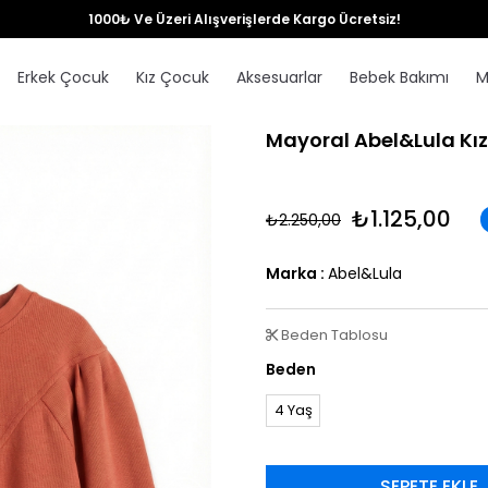
1000₺ Ve Üzeri Alışverişlerde Kargo Ücretsiz!
Erkek Çocuk
Kız Çocuk
Aksesuarlar
Bebek Bakımı
M
Mayoral Abel&Lula Kız
₺1.125,00
₺2.250,00
Marka
:
Abel&Lula
Beden Tablosu
Beden
4 Yaş