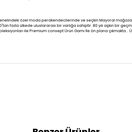
anya genelindeki özel moda perakendecilerinde ve seçkin Mayoral mağa
'tan fazla ülkede uluslararası bir varlığa sahiptir. 80 yılı aşkın bir g
ci koleksiyonları ile Premium consept Ürün Gamı İle ön plana çıkmakta… 
Benzer Ürünler