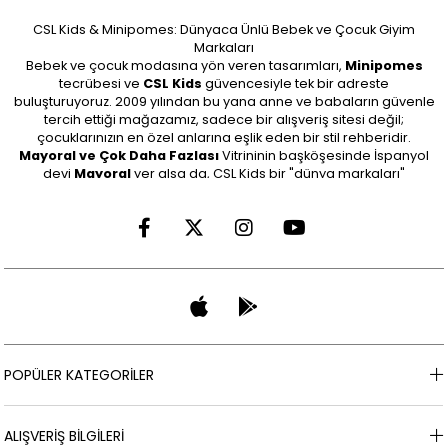
CSL Kids & Minipomes: Dünyaca Ünlü Bebek ve Çocuk Giyim
Markaları
Bebek ve çocuk modasına yön veren tasarımları,
Minipomes
tecrübesi ve
CSL Kids
güvencesiyle tek bir adreste
buluşturuyoruz. 2009 yılından bu yana anne ve babaların güvenle
tercih ettiği mağazamız, sadece bir alışveriş sitesi değil;
çocuklarınızın en özel anlarına eşlik eden bir stil rehberidir.
Mayoral ve Çok Daha Fazlası
Vitrininin başköşesinde İspanyol
devi
Mayoral
yer alsa da, CSL Kids bir "dünya markaları"
mağazasınıdır.
Lüks ve Zarafet:
Özel günler, düğün ve mezuniyetler için
Abel &
Lula
ve
Chatondor
markalarının en şık kız çocuk abiye ve elbise
koleksiyonları.
Konfor ve Tarz:
Günlük kullanımda kalitesinden ödün
vermeyenler için Mayoral’in
erkek çocuk mont
, pantolon ve
eşofman takımları.
Minik Başlangıçlar:
Yenidoğan bebeğinizin hassas cildine uygun,
organik dokulu
bebek giyim
setleri.
Neden CSLkids.com?
Sattığımız tüm markaların
yetkili satıcısı
olarak, %100 orijinallik garantisi sunuyoruz.
Minipomes
mağazacılık
POPÜLER KATEGORİLER
deneyimini dijital dünyaya taşıyan CSL Kids ile; sezonun en trend
çocuk kıyafetlerine, outlet fırsatlarına ve özel indirimlere ulaşmak
çok kolay. 24 saatte kargo, güvenli ödeme ve koşulsuz müşteri
ALIŞVERİŞ BİLGİLERİ
memnuniyeti ilkesiyle keyifli alışverişin tadını çıkarın.