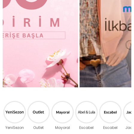
YeniSezon
Outlet
Mayoral
Escabel
Escabel
Jack