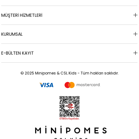
Başlıca Markalarımıza Göz Atın:
[Tüm Mayoral Ürünleri]
|
[Abel
& Lula Koleksiyonu]
| [Chatondor Abiye] |
[Minipomes Favorileri]
MÜŞTERİ HİZMETLERİ
KURUMSAL
E-BÜLTEN KAYIT
© 2025 Minipomes & CSL Kids - Tüm hakları saklıdır.