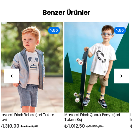
Benzer Ürünler
0
%50
%50
Mayoral Erkek Çocuk Penye Şort
Losan Erkek Bebek Penye Şort Tak
Takım Bej
Mavi
₺1.012,50
₺979,99
₺2.025,00
₺1.950,00