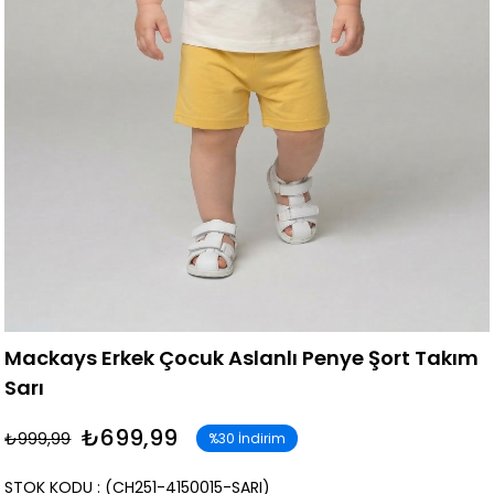
Mackays Erkek Çocuk Aslanlı Penye Şort Takım
Sarı
₺699,99
₺999,99
%
30
İndirim
STOK KODU
(CH251-4150015-SARI)