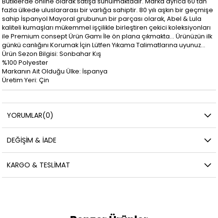
Butiklerde online olarak satışa sunulmaktadır. Marka ayrıca 60'tan
fazla ülkede uluslararası bir varlığa sahiptir. 80 yılı aşkın bir geçmişe
sahip İspanyol Mayoral grubunun bir parçası olarak, Abel & Lula
kaliteli kumaşları mükemmel işçilikle birleştiren çekici koleksiyonları
ile Premium consept Ürün Gamı İle ön plana çıkmakta… Ürünüzün ilk
günkü canlığını Korumak İçin Lütfen Yıkama Talimatlarına uyunuz…
Ürün Sezon Bilgisi: Sonbahar Kış
%100 Polyester
Markanın Ait Olduğu Ülke: İspanya
Üretim Yeri: Çin
YORUMLAR
(0)
DEĞIŞIM & İADE
KARGO & TESLIMAT