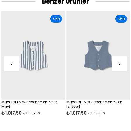
Benzer Ürünler
%50
%50
ayoral Erkek Bebek Keten Yelek
Mayoral Erkek Bebek Keten Yelek
Ma
avi
Lacivert
₺
1.017,50
₺1.017,50
₺2.035,00
₺2.035,00