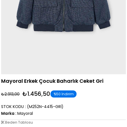
Mayoral Erkek Çocuk Baharlık Ceket Gri
₺1.456,50
₺2.913,00
%
50
İndirim
STOK KODU
(M252N-4415-GRİ)
Marka
:
Mayoral
Beden Tablosu