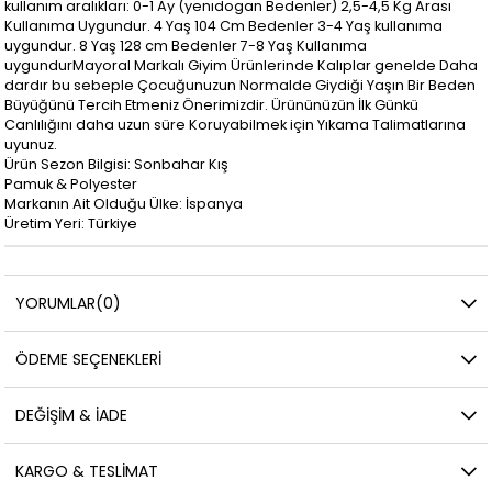
kullanım aralıkları: 0-1 Ay (yenıdogan Bedenler) 2,5-4,5 Kg Arası
Kullanıma Uygundur. 4 Yaş 104 Cm Bedenler 3-4 Yaş kullanıma
uygundur. 8 Yaş 128 cm Bedenler 7-8 Yaş Kullanıma
uygundurMayoral Markalı Giyim Ürünlerinde Kalıplar genelde Daha
dardır bu sebeple Çocuğunuzun Normalde Giydiği Yaşın Bir Beden
Büyüğünü Tercih Etmeniz Önerimizdir. Ürününüzün İlk Günkü
Canlılığını daha uzun süre Koruyabilmek için Yıkama Talimatlarına
uyunuz.
Ürün Sezon Bilgisi: Sonbahar Kış
Pamuk & Polyester
Markanın Ait Olduğu Ülke: İspanya
Üretim Yeri: Türkiye
YORUMLAR
(0)
ÖDEME SEÇENEKLERI
DEĞIŞIM & İADE
KARGO & TESLIMAT