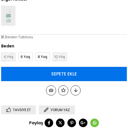
Beden Tablosu
Beden
4 Yaş
6 Yaş
8 Yaş
10 Yaş
TAVSIYE ET
YORUM YAZ
Paylaş