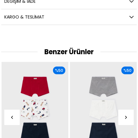
DEĞIŞIM & İADE
KARGO & TESLIMAT
Benzer Ürünler
%50
%50