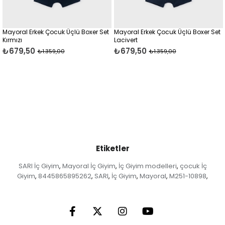
ayoral Erkek Çocuk Üçlü Boxer Set
Mayoral Erkek Çocuk Üçlü Boxer Set
Ma
rmızı
Lacivert
La
679,50
₺679,50
₺
₺1.359,00
₺1.359,00
Etiketler
SARI İç Giyim
Mayoral İç Giyim
İç Giyim modelleri
çocuk İç
,
,
,
Giyim
8445865895262
SARI
İç Giyim
Mayoral
M251-10898
,
,
,
,
,
,