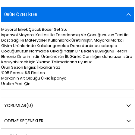
ÜRÜN ÖZELLIKLERI
Mayoral Erkek Çocuk Boxer Set 3Lü
İspanyol Mayoral Kalitesi İle Tasarlanmış Ve Çocuğunuzun Teni ile
Dost Sağlıklı Materyaller Kullanılarak Üretilmiştir. Mayoral Markalı
Giyim Ürünlerinde Kalıplar genelde Daha dardır bu sebeple
Çocuğunuzun Normalde Giydiği Yaşın Bir Beden Büyüğünü Tercih
Etmeniz Önerimizdir. Ürününüzün İlk Günkü Canlılığını daha uzun süre
Koruyabilmek için Yıkama Talimatlarına uyunuz.
Ürün Sezon Bilgisi: İlkbahar Yaz
%95 Pamuk %5 Elastan
Markanın Ait Olduğu Ülke: İspanya
Üretim Yeri: Çin
YORUMLAR
(0)
ÖDEME SEÇENEKLERI