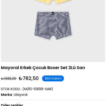
Mayoral Erkek Çocuk Boxer Set 3Lü Sarı
₺782,50
₺1.565,00
%
50
İndirim
STOK KODU
(M251-10898-SARI)
Marka
:
Mayoral
Diğer renkler