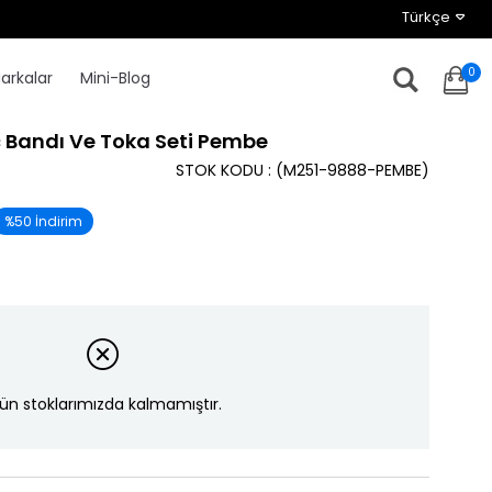
Türkçe
0
arkalar
Mini-Blog
ç Bandı Ve Toka Seti Pembe
STOK KODU
(M251-9888-PEMBE)
%
50
İndirim
ün stoklarımızda kalmamıştır.