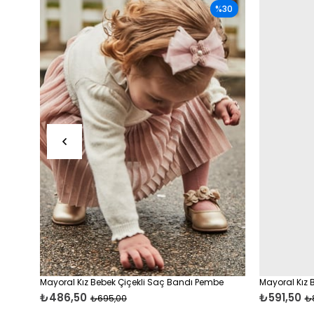
%30
Mayoral Kız Bebek Çiçekli Saç Bandı Pembe
Mayoral Kız 
₺486,50
₺591,50
₺695,00
₺