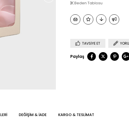
Beden Tablosu
TAVSIYE ET
YORU
Paylaş
LERI
DEĞIŞIM & İADE
KARGO & TESLIMAT