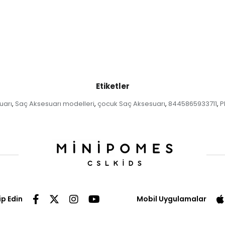
Etiketler
uarı
Saç Aksesuarı modelleri
çocuk Saç Aksesuarı
8445865933711
P
,
,
,
,
ip Edin
Mobil Uygulamalar