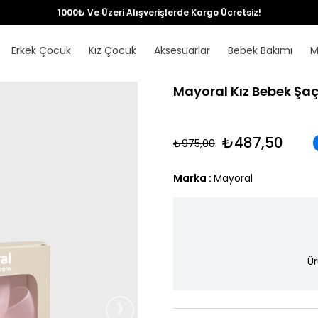
1000₺ Ve Üzeri Alışverişlerde Kargo Ücretsiz!
Erkek Çocuk
Kız Çocuk
Aksesuarlar
Bebek Bakımı
M
Mayoral Kız Bebek Şa
₺487,50
₺975,00
Marka
:
Mayoral
Ür
›