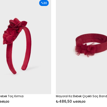
%30
Bebek Taç Kırmızı
Mayoral Kız Bebek Çiçekli Saç Bandı
₺486,50
845,00
₺695,00