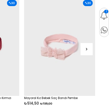
%30
%30
1
 Kırmızı
Mayoral Kız Bebek Saç Bandı Pembe
Mayor
Krem
₺514,50
₺735,00
₺69